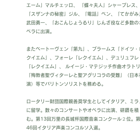
エーム」マルチェッロ、 「蝶々夫人」シャープレス
「スザンナの秘密」ジル、「電話」ベン、「てかがみ
武田勇一、「おこんじょうるり」じんざ役など多数の
ペラに出演。
またベートーヴェン「第九」、ブラームス「ドイツ・
クイエム」、フォーレ「レクイエム」、デュリュフレ
「レクイエム」、 ルイージ・マテジッチ作曲オラト
「殉教者聖ヴィターレと聖アグリコラの受難」（日本
演）等でバリトンソリストを務める。
ロータリー財団国際親善奨学生としてイタリア、ミラ
に留学。数々のコンサートやオペラに出演、研鑽を積
む。第13回万里の長城杯国際音楽コンクール２位。
46回イタリア声楽コンコルソ入選。